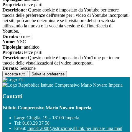
Proprieta:
terze parti
Descrizione:
Questo cookie è impostato da Youtube per tenere
traccia delle preferenze dell'utente per i video di Youtube incorporati
nei siti; può anche determinare se il visitatore del sito web sta
utilizzando la nuova o la vecchia versione dell'interfaccia di
Youtube.
Durata:
6 mesi
Nome:
YSC
Tipologia:
analitico
Proprieta:
terze parti
Descrizione:
Questo cookie è impostato da YouTube per tenere
traccia delle visualizzazioni dei video incorporati.
Durata:
Sessione
Accetta tutti
Salva le preferenze
Istituto Comprensivo Mario Novaro Imperia
Contatti
Istituto Comprensivo Mario Novaro Imperia
Largo Ghiglia, 19 – 18100 Imperia
Tel:
0183.29 37 58
Email:
imic81200b@istruzione.it
Link per inviare una mail