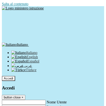
Salta al contenuto
Italiano
Italiano
English
Español
عربى
Türkçe
Accedi
Accedi
button close
×
Nome Utente