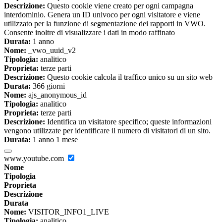
Descrizione:
Questo cookie viene creato per ogni campagna
interdominio. Genera un ID univoco per ogni visitatore e viene
utilizzato per la funzione di segmentazione dei rapporti in VWO.
Consente inoltre di visualizzare i dati in modo raffinato
Durata:
1 anno
Nome:
_vwo_uuid_v2
Tipologia:
analitico
Proprieta:
terze parti
Descrizione:
Questo cookie calcola il traffico unico su un sito web
Durata:
366 giorni
Nome:
ajs_anonymous_id
Tipologia:
analitico
Proprieta:
terze parti
Descrizione:
Identifica un visitatore specifico; queste informazioni
vengono utilizzate per identificare il numero di visitatori di un sito.
Durata:
1 anno 1 mese
www.youtube.com
Nome
Tipologia
Proprieta
Descrizione
Durata
Nome:
VISITOR_INFO1_LIVE
Tipologia:
analitico