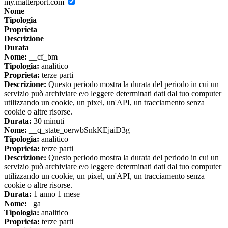
my.matterport.com
Nome
Tipologia
Proprieta
Descrizione
Durata
Nome:
__cf_bm
Tipologia:
analitico
Proprieta:
terze parti
Descrizione:
Questo periodo mostra la durata del periodo in cui un
servizio può archiviare e/o leggere determinati dati dal tuo computer
utilizzando un cookie, un pixel, un'API, un tracciamento senza
cookie o altre risorse.
Durata:
30 minuti
Nome:
__q_state_oerwbSnkKEjaiD3g
Tipologia:
analitico
Proprieta:
terze parti
Descrizione:
Questo periodo mostra la durata del periodo in cui un
servizio può archiviare e/o leggere determinati dati dal tuo computer
utilizzando un cookie, un pixel, un'API, un tracciamento senza
cookie o altre risorse.
Durata:
1 anno 1 mese
Nome:
_ga
Tipologia:
analitico
Proprieta:
terze parti