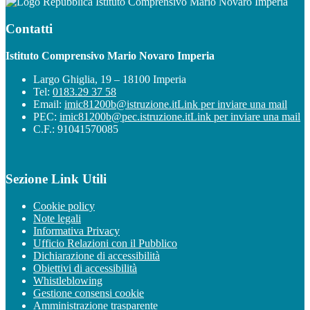
Istituto Comprensivo Mario Novaro Imperia
Contatti
Istituto Comprensivo Mario Novaro Imperia
Largo Ghiglia, 19 – 18100 Imperia
Tel:
0183.29 37 58
Email:
imic81200b@istruzione.it
Link per inviare una mail
PEC:
imic81200b@pec.istruzione.it
Link per inviare una mail
C.F.: 91041570085
Sezione Link Utili
Cookie policy
Note legali
Informativa Privacy
Ufficio Relazioni con il Pubblico
Dichiarazione di accessibilità
Obiettivi di accessibilità
Whistleblowing
Gestione consensi cookie
Amministrazione trasparente