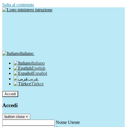
Salta al contenuto
Italiano
Italiano
English
Español
عربى
Türkçe
Accedi
Accedi
button close
×
Nome Utente