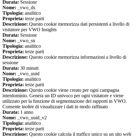
Durata:
Sessione
Nome:
_vwo_ds
Tipologia:
analitico
Proprieta:
terze parti
Descrizione:
Questo cookie memorizza dati persistenti a livello di
visitatore per VWO Insights
Durata:
Sessione
Nome:
_vwo_sn
Tipologia:
analitico
Proprieta:
terze parti
Descrizione:
Questo cookie memorizza informazioni a livello di
sessione
Durata:
30 minuti
Nome:
_vwo_uuid
Tipologia:
analitico
Proprieta:
terze parti
Descrizione:
Questo cookie viene creato per ogni campagna
interdominio. Genera un ID univoco per ogni visitatore e viene
utilizzato per la funzione di segmentazione dei rapporti in VWO.
Consente inoltre di visualizzare i dati in modo raffinato
Durata:
1 anno
Nome:
_vwo_uuid_v2
Tipologia:
analitico
Proprieta:
terze parti
Descrizione:
Questo cookie calcola il traffico unico su un sito web