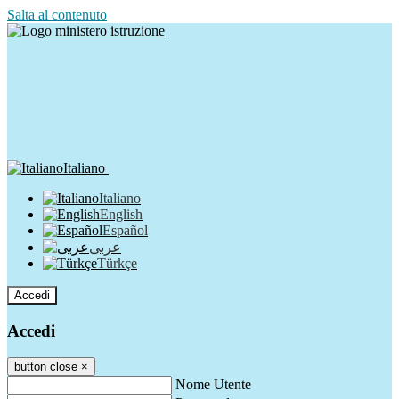
Salta al contenuto
Italiano
Italiano
English
Español
عربى
Türkçe
Accedi
Accedi
button close
×
Nome Utente