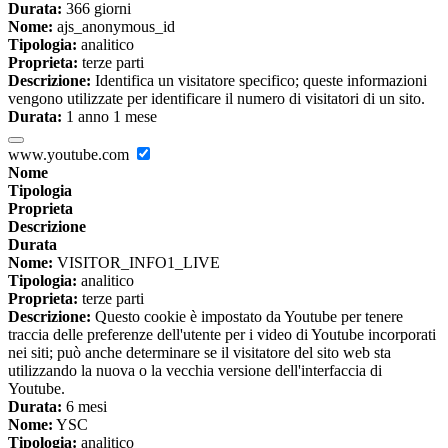
Durata:
366 giorni
Nome:
ajs_anonymous_id
Tipologia:
analitico
Proprieta:
terze parti
Descrizione:
Identifica un visitatore specifico; queste informazioni
vengono utilizzate per identificare il numero di visitatori di un sito.
Durata:
1 anno 1 mese
www.youtube.com
Nome
Tipologia
Proprieta
Descrizione
Durata
Nome:
VISITOR_INFO1_LIVE
Tipologia:
analitico
Proprieta:
terze parti
Descrizione:
Questo cookie è impostato da Youtube per tenere
traccia delle preferenze dell'utente per i video di Youtube incorporati
nei siti; può anche determinare se il visitatore del sito web sta
utilizzando la nuova o la vecchia versione dell'interfaccia di
Youtube.
Durata:
6 mesi
Nome:
YSC
Tipologia:
analitico