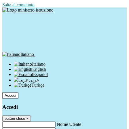
Salta al contenuto
Italiano
Italiano
English
Español
عربى
Türkçe
Accedi
Accedi
button close
×
Nome Utente