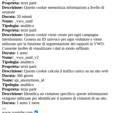
Proprieta:
terze parti
Descrizione:
Questo cookie memorizza informazioni a livello di
sessione
Durata:
30 minuti
Nome:
_vwo_uuid
Tipologia:
analitico
Proprieta:
terze parti
Descrizione:
Questo cookie viene creato per ogni campagna
interdominio. Genera un ID univoco per ogni visitatore e viene
utilizzato per la funzione di segmentazione dei rapporti in VWO.
Consente inoltre di visualizzare i dati in modo raffinato
Durata:
1 anno
Nome:
_vwo_uuid_v2
Tipologia:
analitico
Proprieta:
terze parti
Descrizione:
Questo cookie calcola il traffico unico su un sito web
Durata:
366 giorni
Nome:
ajs_anonymous_id
Tipologia:
analitico
Proprieta:
terze parti
Descrizione:
Identifica un visitatore specifico; queste informazioni
vengono utilizzate per identificare il numero di visitatori di un sito.
Durata:
1 anno 1 mese
www.youtube.com