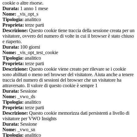
cookie o altre risorse.
Durata:
1 anno 1 mese
Nome:
_vis_opt_s
Tipologia:
analitico
Proprieta:
terze parti
Descrizione:
Questo cookie tiene traccia della sessione creata per un
visitatore, ovvero del numero di volte in cui il browser è stato chiuso
e riaperto.
Durata:
100 giorni
Nome:
_vis_opt_test_cookie
Tipologia:
analitico
Proprieta:
terze parti
Descrizione:
Questo cookie viene creato per rilevare se i cookie
sono abilitati o meno nel browser del visitatore. Aiuta anche a tenere
traccia del numero di sessioni del browser che un visitatore ha
attraversato. Il valore di questo cookie è sempre 1
Durata:
Sessione
Nome:
_vwo_ds
Tipologia:
analitico
Proprieta:
terze parti
Descrizione:
Questo cookie memorizza dati persistenti a livello di
visitatore per VWO Insights
Durata:
Sessione
Nome:
_vwo_sn
Tipologia:
analitico