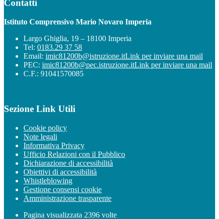
Contatti
Istituto Comprensivo Mario Novaro Imperia
Largo Ghiglia, 19 – 18100 Imperia
Tel:
0183.29 37 58
Email:
imic81200b@istruzione.it
Link per inviare una mail
PEC:
imic81200b@pec.istruzione.it
Link per inviare una mail
C.F.: 91041570085
Sezione Link Utili
Cookie policy
Note legali
Informativa Privacy
Ufficio Relazioni con il Pubblico
Dichiarazione di accessibilità
Obiettivi di accessibilità
Whistleblowing
Gestione consensi cookie
Amministrazione trasparente
Pagina visualizzata
2396
volte