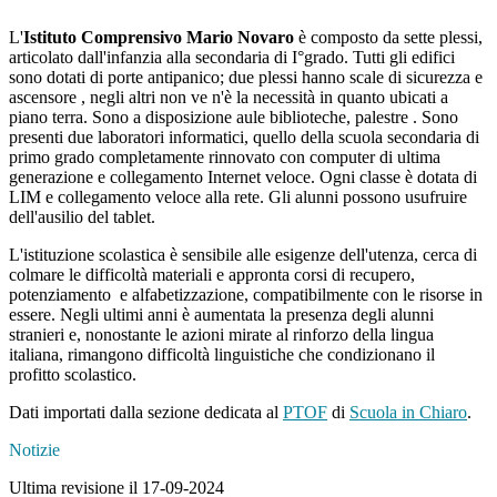
L'
Istituto Comprensivo Mario Novaro
è composto da sette plessi,
articolato dall'infanzia alla secondaria di I°grado. Tutti gli edifici
sono dotati di porte antipanico; due plessi hanno scale di sicurezza e
ascensore , negli altri non ve n'è la necessità in quanto ubicati a
piano terra. Sono a disposizione aule biblioteche, palestre . Sono
presenti due laboratori informatici, quello della scuola secondaria di
primo grado completamente rinnovato con computer di ultima
generazione e collegamento Internet veloce. Ogni classe è dotata di
LIM e collegamento veloce alla rete. Gli alunni possono usufruire
dell'ausilio del tablet.
L'istituzione scolastica è sensibile alle esigenze dell'utenza, cerca di
colmare le difficoltà materiali e appronta corsi di recupero,
potenziamento e alfabetizzazione, compatibilmente con le risorse in
essere. Negli ultimi anni è aumentata la presenza degli alunni
stranieri e, nonostante le azioni mirate al rinforzo della lingua
italiana, rimangono difficoltà linguistiche che condizionano il
profitto scolastico.
Dati importati dalla sezione dedicata al
PTOF
di
Scuola in Chiaro
.
Notizie
Ultima revisione il 17-09-2024