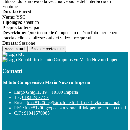
utilizzando la nuova o la vecchia versione dell'interfaccia di
Youtube.
Durata:
6 mesi
Nome:
YSC
Tipologia:
analitico
Proprieta:
terze parti
Descrizione:
Questo cookie è impostato da YouTube per tenere
traccia delle visualizzazioni dei video incorporati.
Durata:
Sessione
Accetta tutti
Salva le preferenze
Istituto Comprensivo Mario Novaro Imperia
Contatti
Istituto Comprensivo Mario Novaro Imperia
Largo Ghiglia, 19 – 18100 Imperia
Tel:
0183.29 37 58
Email:
imic81200b@istruzione.it
Link per inviare una mail
PEC:
imic81200b@pec.istruzione.it
Link per inviare una mail
C.F.: 91041570085