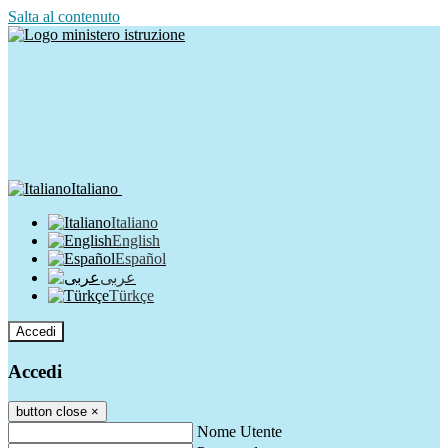
Salta al contenuto
Italiano
Italiano
English
Español
عربى
Türkçe
Accedi
Accedi
button close
×
Nome Utente