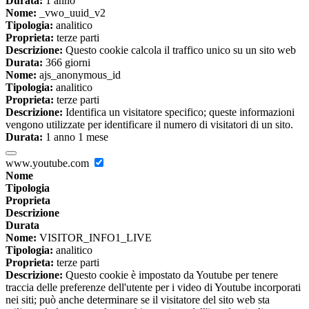
Durata:
1 anno
Nome:
_vwo_uuid_v2
Tipologia:
analitico
Proprieta:
terze parti
Descrizione:
Questo cookie calcola il traffico unico su un sito web
Durata:
366 giorni
Nome:
ajs_anonymous_id
Tipologia:
analitico
Proprieta:
terze parti
Descrizione:
Identifica un visitatore specifico; queste informazioni
vengono utilizzate per identificare il numero di visitatori di un sito.
Durata:
1 anno 1 mese
www.youtube.com
Nome
Tipologia
Proprieta
Descrizione
Durata
Nome:
VISITOR_INFO1_LIVE
Tipologia:
analitico
Proprieta:
terze parti
Descrizione:
Questo cookie è impostato da Youtube per tenere
traccia delle preferenze dell'utente per i video di Youtube incorporati
nei siti; può anche determinare se il visitatore del sito web sta