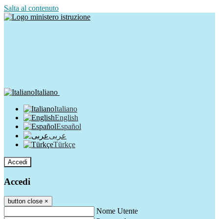
Salta al contenuto
Italiano
Italiano
English
Español
عربى
Türkçe
Accedi
Accedi
button close
×
Nome Utente