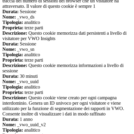
traccia del numero di sessioni del browser che un visitatore ha
attraversato. Il valore di questo cookie è sempre 1
Durata:
Sessione
Nome:
_vwo_ds
Tipologia:
analitico
Proprieta:
terze parti
Descrizione:
Questo cookie memorizza dati persistenti a livello di
visitatore per VWO Insights
Durata:
Sessione
Nome:
_vwo_sn
Tipologia:
analitico
Proprieta:
terze parti
Descrizione:
Questo cookie memorizza informazioni a livello di
sessione
Durata:
30 minuti
Nome:
_vwo_uuid
Tipologia:
analitico
Proprieta:
terze parti
Descrizione:
Questo cookie viene creato per ogni campagna
interdominio. Genera un ID univoco per ogni visitatore e viene
utilizzato per la funzione di segmentazione dei rapporti in VWO.
Consente inoltre di visualizzare i dati in modo raffinato
Durata:
1 anno
Nome:
_vwo_uuid_v2
Tipologia:
analitico