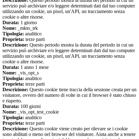
Descrizione:
Questo periodo mostra la durata del periodo in cui un
servizio può archiviare e/o leggere determinati dati dal tuo computer
utilizzando un cookie, un pixel, un'API, un tracciamento senza
cookie o altre risorse.
Durata:
1 giorno
Nome:
_mkto_trk
Tipologia:
analitico
Proprieta:
terze parti
Descrizione:
Questo periodo mostra la durata del periodo in cui un
servizio può archiviare e/o leggere determinati dati dal tuo computer
utilizzando un cookie, un pixel, un'API, un tracciamento senza
cookie o altre risorse.
Durata:
1 anno 1 mese
Nome:
_vis_opt_s
Tipologia:
analitico
Proprieta:
terze parti
Descrizione:
Questo cookie tiene traccia della sessione creata per un
visitatore, ovvero del numero di volte in cui il browser è stato chiuso
e riaperto.
Durata:
100 giorni
Nome:
_vis_opt_test_cookie
Tipologia:
analitico
Proprieta:
terze parti
Descrizione:
Questo cookie viene creato per rilevare se i cookie
sono abilitati o meno nel browser del visitatore. Aiuta anche a tenere