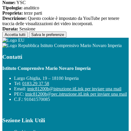
Nome:
YSC
Tipologia:
analitico
Proprieta:
terze parti
Descrizione:
Questo cookie è impostato da YouTube per tenere
traccia delle visualizzazioni dei video incorporati.
Durata:
Sessione
Accetta tutti
Salva le preferenze
Istituto Comprensivo Mario Novaro Imperia
Contatti
Istituto Comprensivo Mario Novaro Imperia
Largo Ghiglia, 19 – 18100 Imperia
Tel:
0183.29 37 58
Email:
imic81200b@istruzione.it
Link per inviare una mail
PEC:
imic81200b@pec.istruzione.it
Link per inviare una mail
C.F.: 91041570085
Sezione Link Utili