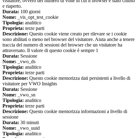
visitatore, ovvero del numero di volte in cui il browser è stato chiuso
e riaperto.
Durata:
100 giorni
Nome:
_vis_opt_test_cookie
Tipologia:
analitico
Proprieta:
terze parti
Descrizione:
Questo cookie viene creato per rilevare se i cookie
sono abilitati o meno nel browser del visitatore. Aiuta anche a tenere
traccia del numero di sessioni del browser che un visitatore ha
attraversato. Il valore di questo cookie è sempre 1
Durata:
Sessione
Nome:
_vwo_ds
Tipologia:
analitico
Proprieta:
terze parti
Descrizione:
Questo cookie memorizza dati persistenti a livello di
visitatore per VWO Insights
Durata:
Sessione
Nome:
_vwo_sn
Tipologia:
analitico
Proprieta:
terze parti
Descrizione:
Questo cookie memorizza informazioni a livello di
sessione
Durata:
30 minuti
Nome:
_vwo_uuid
Tipologia:
analitico