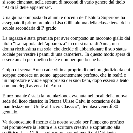
si sono cimentati nella stesura di racconti di vario genere dal titolo
“
Al di là delle apparenze
”.
Una giuria composta da alunni e docenti dell’Istituto Superiore ha
assegnato il primo premio a Lisa Gilli, alunna della classe terza della
scuola secondaria di I° grado.
La ragazza è stata premiata per aver composto un racconto giallo dal
titolo “La trappola dell’apparenza” in cui si narra di Anna, una
donna ricchissima ma sola, che decide di abbandonare il suo status
sociale per vestire i panni di una cameriera. In questo modo spera di
essere amata per quello che è e non per quello che ha.
Colpo di scena: Anna cade vittima proprio di quel pregiudizio da cui
scappa: conosce un uomo, apparentemente perfetto, che in realtà è
un impostore e vuole appropriarsi dei suoi beni, dopo essersi alleato
con uno degli avvocati di Anna.
Emozionante è stata la premiazione avvenuta nei locali della nuova
sede del liceo classico in Piazza Ulisse Calvi in occasione della
manifestazione “Un tè al Liceo Classico", tenutasi venerdì 30
gennaio.
Va riconosciuto il merito alla nostra scuola per l’impegno profuso
nel promuovere la lettura e la scrittura creativ
a e soprattutto
alla
scrittrice, Lisa Gilli, a cui vanno i complimenti del Dirigente