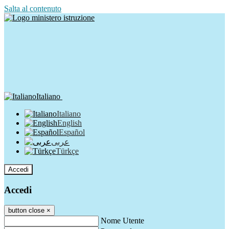
Salta al contenuto
Italiano
Italiano
English
Español
عربى
Türkçe
Accedi
Accedi
button close
×
Nome Utente