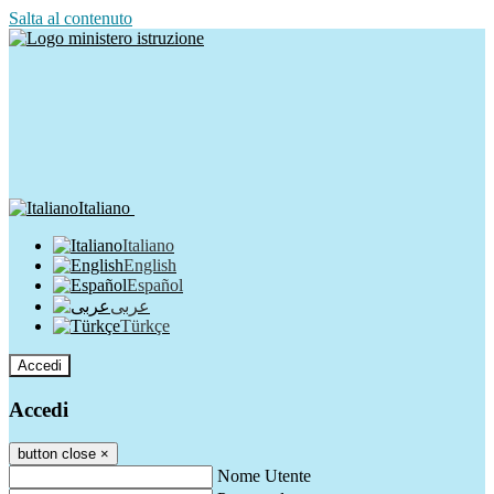
Salta al contenuto
Italiano
Italiano
English
Español
عربى
Türkçe
Accedi
Accedi
button close
×
Nome Utente