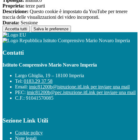
Tipologia:
analitico
Proprieta:
terze parti
Descrizione:
Questo cookie è impostato da YouTube per tenere
traccia delle visualizzazioni dei video incorporati.
Durata:
Sessione
Accetta tutti
Salva le preferenze
Istituto Comprensivo Mario Novaro Imperia
Contatti
Istituto Comprensivo Mario Novaro Imperia
Largo Ghiglia, 19 – 18100 Imperia
Tel:
0183.29 37 58
Email:
imic81200b@istruzione.it
Link per inviare una mail
PEC:
imic81200b@pec.istruzione.it
Link per inviare una mail
C.F.: 91041570085
Sezione Link Utili
Cookie policy
Note legali