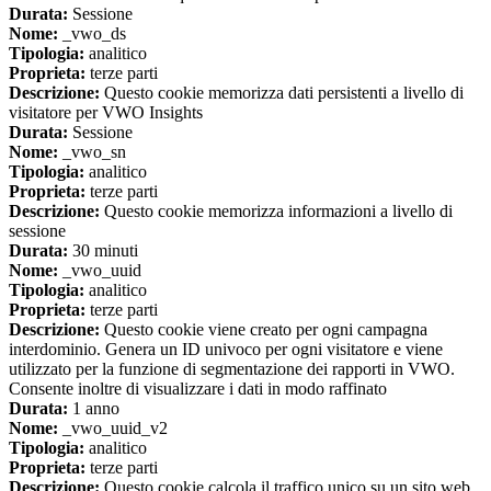
Durata:
Sessione
Nome:
_vwo_ds
Tipologia:
analitico
Proprieta:
terze parti
Descrizione:
Questo cookie memorizza dati persistenti a livello di
visitatore per VWO Insights
Durata:
Sessione
Nome:
_vwo_sn
Tipologia:
analitico
Proprieta:
terze parti
Descrizione:
Questo cookie memorizza informazioni a livello di
sessione
Durata:
30 minuti
Nome:
_vwo_uuid
Tipologia:
analitico
Proprieta:
terze parti
Descrizione:
Questo cookie viene creato per ogni campagna
interdominio. Genera un ID univoco per ogni visitatore e viene
utilizzato per la funzione di segmentazione dei rapporti in VWO.
Consente inoltre di visualizzare i dati in modo raffinato
Durata:
1 anno
Nome:
_vwo_uuid_v2
Tipologia:
analitico
Proprieta:
terze parti
Descrizione:
Questo cookie calcola il traffico unico su un sito web