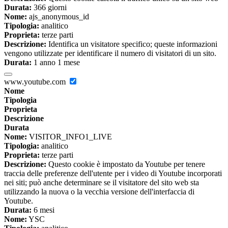
Durata:
366 giorni
Nome:
ajs_anonymous_id
Tipologia:
analitico
Proprieta:
terze parti
Descrizione:
Identifica un visitatore specifico; queste informazioni
vengono utilizzate per identificare il numero di visitatori di un sito.
Durata:
1 anno 1 mese
www.youtube.com
Nome
Tipologia
Proprieta
Descrizione
Durata
Nome:
VISITOR_INFO1_LIVE
Tipologia:
analitico
Proprieta:
terze parti
Descrizione:
Questo cookie è impostato da Youtube per tenere
traccia delle preferenze dell'utente per i video di Youtube incorporati
nei siti; può anche determinare se il visitatore del sito web sta
utilizzando la nuova o la vecchia versione dell'interfaccia di
Youtube.
Durata:
6 mesi
Nome:
YSC