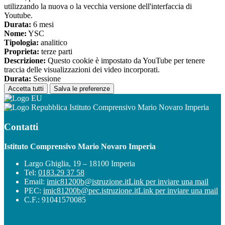
utilizzando la nuova o la vecchia versione dell'interfaccia di
Youtube.
Durata:
6 mesi
Nome:
YSC
Tipologia:
analitico
Proprieta:
terze parti
Descrizione:
Questo cookie è impostato da YouTube per tenere
traccia delle visualizzazioni dei video incorporati.
Durata:
Sessione
Accetta tutti
Salva le preferenze
Istituto Comprensivo Mario Novaro Imperia
Contatti
Istituto Comprensivo Mario Novaro Imperia
Largo Ghiglia, 19 – 18100 Imperia
Tel:
0183.29 37 58
Email:
imic81200b@istruzione.it
Link per inviare una mail
PEC:
imic81200b@pec.istruzione.it
Link per inviare una mail
C.F.: 91041570085