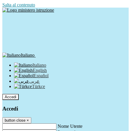
Salta al contenuto
Italiano
Italiano
English
Español
عربى
Türkçe
Accedi
Accedi
button close
×
Nome Utente