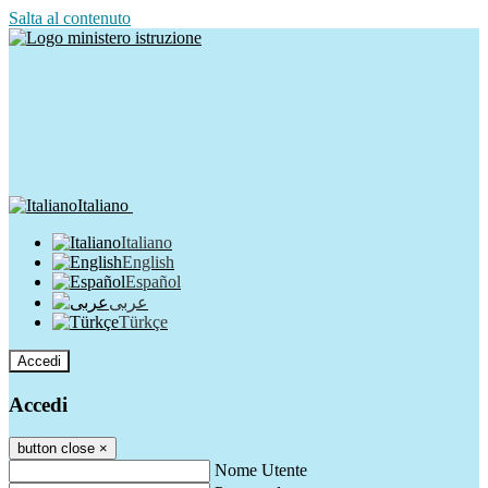
Salta al contenuto
Italiano
Italiano
English
Español
عربى
Türkçe
Accedi
Accedi
button close
×
Nome Utente