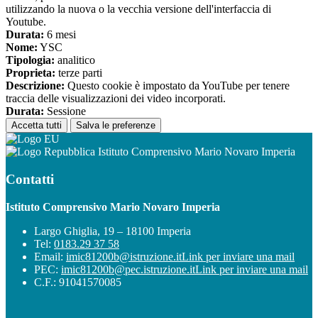
utilizzando la nuova o la vecchia versione dell'interfaccia di
Youtube.
Durata:
6 mesi
Nome:
YSC
Tipologia:
analitico
Proprieta:
terze parti
Descrizione:
Questo cookie è impostato da YouTube per tenere
traccia delle visualizzazioni dei video incorporati.
Durata:
Sessione
Accetta tutti
Salva le preferenze
Istituto Comprensivo Mario Novaro Imperia
Contatti
Istituto Comprensivo Mario Novaro Imperia
Largo Ghiglia, 19 – 18100 Imperia
Tel:
0183.29 37 58
Email:
imic81200b@istruzione.it
Link per inviare una mail
PEC:
imic81200b@pec.istruzione.it
Link per inviare una mail
C.F.: 91041570085