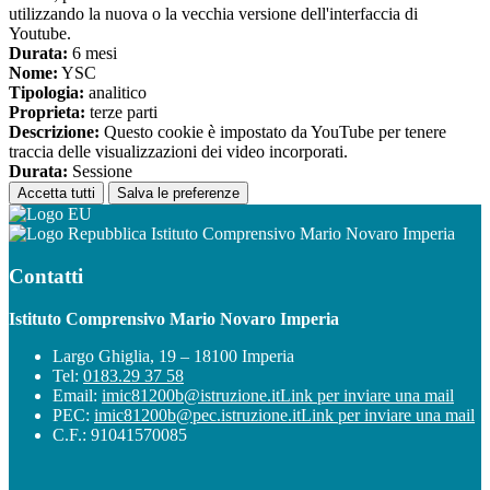
utilizzando la nuova o la vecchia versione dell'interfaccia di
Youtube.
Durata:
6 mesi
Nome:
YSC
Tipologia:
analitico
Proprieta:
terze parti
Descrizione:
Questo cookie è impostato da YouTube per tenere
traccia delle visualizzazioni dei video incorporati.
Durata:
Sessione
Accetta tutti
Salva le preferenze
Istituto Comprensivo Mario Novaro Imperia
Contatti
Istituto Comprensivo Mario Novaro Imperia
Largo Ghiglia, 19 – 18100 Imperia
Tel:
0183.29 37 58
Email:
imic81200b@istruzione.it
Link per inviare una mail
PEC:
imic81200b@pec.istruzione.it
Link per inviare una mail
C.F.: 91041570085