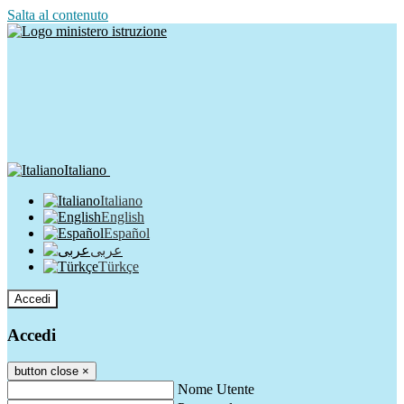
Salta al contenuto
Italiano
Italiano
English
Español
عربى
Türkçe
Accedi
Accedi
button close
×
Nome Utente