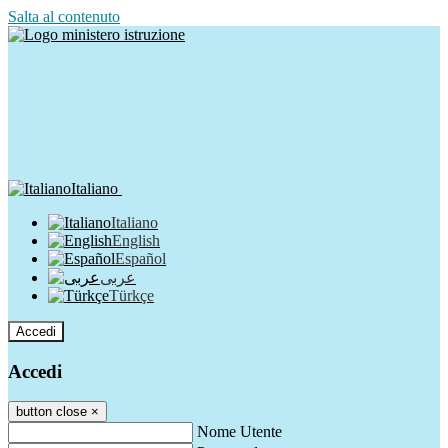
Salta al contenuto
Italiano
Italiano
English
Español
عربى
Türkçe
Accedi
Accedi
button close
×
Nome Utente