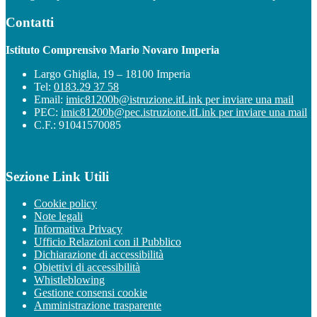
Contatti
Istituto Comprensivo Mario Novaro Imperia
Largo Ghiglia, 19 – 18100 Imperia
Tel:
0183.29 37 58
Email:
imic81200b@istruzione.it
Link per inviare una mail
PEC:
imic81200b@pec.istruzione.it
Link per inviare una mail
C.F.: 91041570085
Sezione Link Utili
Cookie policy
Note legali
Informativa Privacy
Ufficio Relazioni con il Pubblico
Dichiarazione di accessibilità
Obiettivi di accessibilità
Whistleblowing
Gestione consensi cookie
Amministrazione trasparente