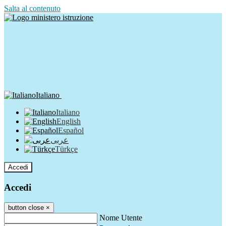
Salta al contenuto
Italiano
Italiano
English
Español
عربى
Türkçe
Accedi
Accedi
button close
×
Nome Utente