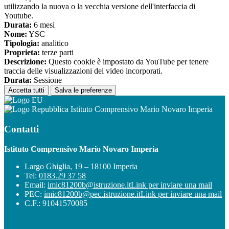
utilizzando la nuova o la vecchia versione dell'interfaccia di
Youtube.
Durata:
6 mesi
Nome:
YSC
Tipologia:
analitico
Proprieta:
terze parti
Descrizione:
Questo cookie è impostato da YouTube per tenere
traccia delle visualizzazioni dei video incorporati.
Durata:
Sessione
Accetta tutti
Salva le preferenze
Istituto Comprensivo Mario Novaro Imperia
Contatti
Istituto Comprensivo Mario Novaro Imperia
Largo Ghiglia, 19 – 18100 Imperia
Tel:
0183.29 37 58
Email:
imic81200b@istruzione.it
Link per inviare una mail
PEC:
imic81200b@pec.istruzione.it
Link per inviare una mail
C.F.: 91041570085