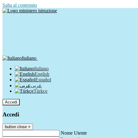
Salta al contenuto
Italiano
Italiano
English
Español
عربى
Türkçe
Accedi
Accedi
button close
×
Nome Utente