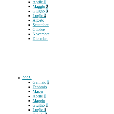
Aprile
1
Maggio
2
Giugno
3
Luglio
4
Agosto
Settembre
Ottobre
Novembre
Dicembre
2025
Gennaio
3
Febbraio
Marzo
Aprile
1
Maggio
Giugno
1
Luglio
1