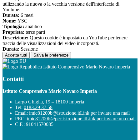
utilizzando la nuova o la vecchia versione dell'interfaccia di
Youtube.
Durata:
6 mesi
Nome:
YSC
Tipologia:
analitico
Proprieta:
terze parti
Descrizione:
Questo cookie è impostato da YouTube per tenere
traccia delle visualizzazioni dei video incorporati.
Durata:
Sessione
Accetta tutti
Salva le preferenze
Istituto Comprensivo Mario Novaro Imperia
Contatti
Istituto Comprensivo Mario Novaro Imperia
Largo Ghiglia, 19 – 18100 Imperia
Tel:
0183.29 37 58
Email:
imic81200b@istruzione.it
Link per inviare una mail
PEC:
imic81200b@pec.istruzione.it
Link per inviare una mail
C.F.: 91041570085