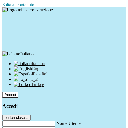
Salta al contenuto
Italiano
Italiano
English
Español
عربى
Türkçe
Accedi
Accedi
button close
×
Nome Utente