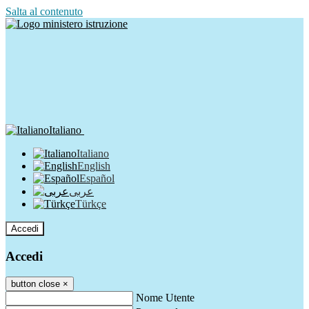
Salta al contenuto
Italiano
Italiano
English
Español
عربى
Türkçe
Accedi
Accedi
button close
×
Nome Utente