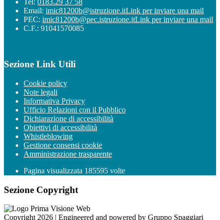
Tel:
0183.29 37 58
Email:
imic81200b@istruzione.it
Link per inviare una mail
PEC:
imic81200b@pec.istruzione.it
Link per inviare una mail
C.F.: 91041570085
Sezione Link Utili
Cookie policy
Note legali
Informativa Privacy
Ufficio Relazioni con il Pubblico
Dichiarazione di accessibilità
Obiettivi di accessibilità
Whistleblowing
Gestione consensi cookie
Amministrazione trasparente
Pagina visualizzata
185595
volte
Sezione Copyright
Copyright 2026 | Engineered and powered by Gruppo Spaggiari