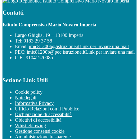
Istituto Comprensivo Mario Novaro Imperia
Contatti
Istituto Comprensivo Mario Novaro Imperia
Largo Ghiglia, 19 – 18100 Imperia
Tel:
0183.29 37 58
Email:
imic81200b@istruzione.it
Link per inviare una mail
PEC:
imic81200b@pec.istruzione.it
Link per inviare una mail
C.F.: 91041570085
Sezione Link Utili
Cookie policy
Note legali
Informativa Privacy
Ufficio Relazioni con il Pubblico
Dichiarazione di accessibilità
Obiettivi di accessibilità
Whistleblowing
Gestione consensi cookie
Amministrazione trasparente