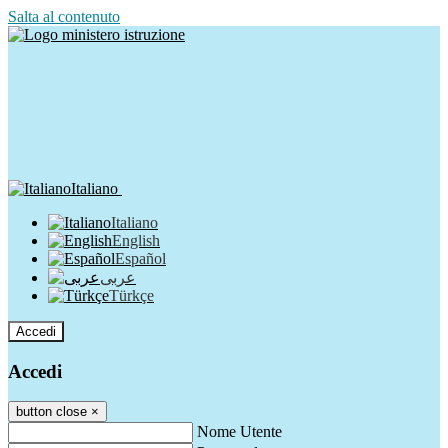
Salta al contenuto
Italiano
Italiano
English
Español
عربى
Türkçe
Accedi
Accedi
button close
×
Nome Utente