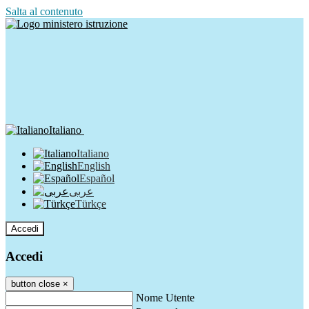
Salta al contenuto
Italiano
Italiano
English
Español
عربى
Türkçe
Accedi
Accedi
button close
×
Nome Utente