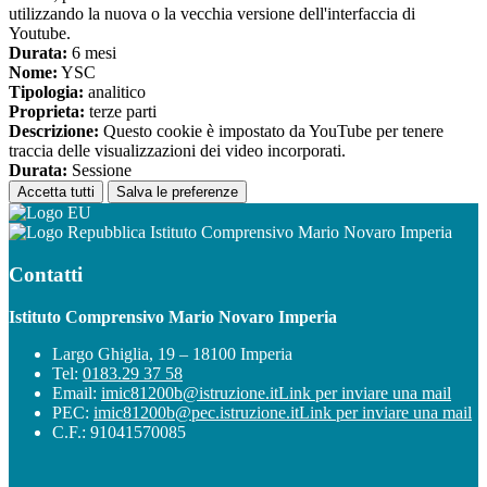
utilizzando la nuova o la vecchia versione dell'interfaccia di
Youtube.
Durata:
6 mesi
Nome:
YSC
Tipologia:
analitico
Proprieta:
terze parti
Descrizione:
Questo cookie è impostato da YouTube per tenere
traccia delle visualizzazioni dei video incorporati.
Durata:
Sessione
Accetta tutti
Salva le preferenze
Istituto Comprensivo Mario Novaro Imperia
Contatti
Istituto Comprensivo Mario Novaro Imperia
Largo Ghiglia, 19 – 18100 Imperia
Tel:
0183.29 37 58
Email:
imic81200b@istruzione.it
Link per inviare una mail
PEC:
imic81200b@pec.istruzione.it
Link per inviare una mail
C.F.: 91041570085