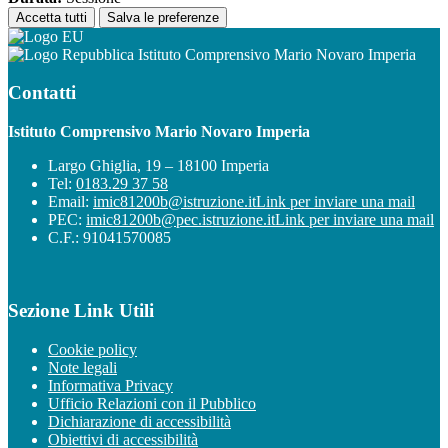
Accetta tutti
Salva le preferenze
Istituto Comprensivo Mario Novaro Imperia
Contatti
Istituto Comprensivo Mario Novaro Imperia
Largo Ghiglia, 19 – 18100 Imperia
Tel:
0183.29 37 58
Email:
imic81200b@istruzione.it
Link per inviare una mail
PEC:
imic81200b@pec.istruzione.it
Link per inviare una mail
C.F.: 91041570085
Sezione Link Utili
Cookie policy
Note legali
Informativa Privacy
Ufficio Relazioni con il Pubblico
Dichiarazione di accessibilità
Obiettivi di accessibilità