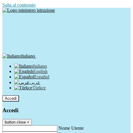
Salta al contenuto
Italiano
Italiano
English
Español
عربى
Türkçe
Accedi
Accedi
button close
×
Nome Utente