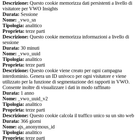
Descrizione:
Questo cookie memorizza dati persistenti a livello di
visitatore per VWO Insights
Durata:
Sessione
Nome:
_vwo_sn
Tipologia:
analitico
Proprieta:
terze parti
Descrizione:
Questo cookie memorizza informazioni a livello di
sessione
Durata:
30 minuti
Nome:
_vwo_uuid
Tipologia:
analitico
Proprieta:
terze parti
Descrizione:
Questo cookie viene creato per ogni campagna
interdominio. Genera un ID univoco per ogni visitatore e viene
utilizzato per la funzione di segmentazione dei rapporti in VWO.
Consente inoltre di visualizzare i dati in modo raffinato
Durata:
1 anno
Nome:
_vwo_uuid_v2
Tipologia:
analitico
Proprieta:
terze parti
Descrizione:
Questo cookie calcola il traffico unico su un sito web
Durata:
366 giorni
Nome:
ajs_anonymous_id
Tipologia:
analitico
Proprieta:
terze parti