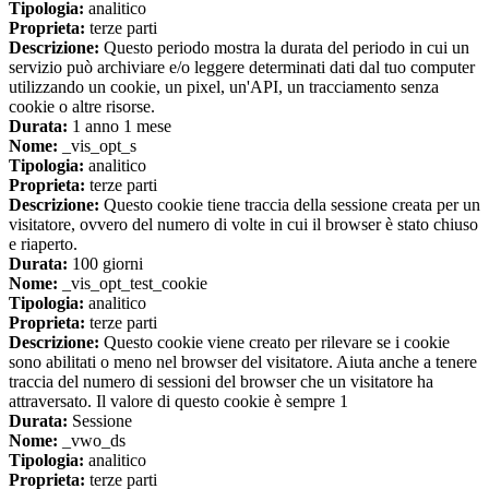
Tipologia:
analitico
Proprieta:
terze parti
Descrizione:
Questo periodo mostra la durata del periodo in cui un
servizio può archiviare e/o leggere determinati dati dal tuo computer
utilizzando un cookie, un pixel, un'API, un tracciamento senza
cookie o altre risorse.
Durata:
1 anno 1 mese
Nome:
_vis_opt_s
Tipologia:
analitico
Proprieta:
terze parti
Descrizione:
Questo cookie tiene traccia della sessione creata per un
visitatore, ovvero del numero di volte in cui il browser è stato chiuso
e riaperto.
Durata:
100 giorni
Nome:
_vis_opt_test_cookie
Tipologia:
analitico
Proprieta:
terze parti
Descrizione:
Questo cookie viene creato per rilevare se i cookie
sono abilitati o meno nel browser del visitatore. Aiuta anche a tenere
traccia del numero di sessioni del browser che un visitatore ha
attraversato. Il valore di questo cookie è sempre 1
Durata:
Sessione
Nome:
_vwo_ds
Tipologia:
analitico
Proprieta:
terze parti