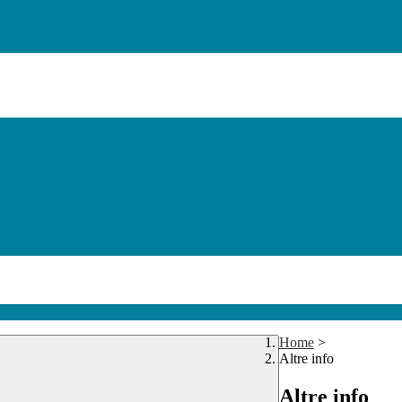
Home
>
Altre info
Altre info