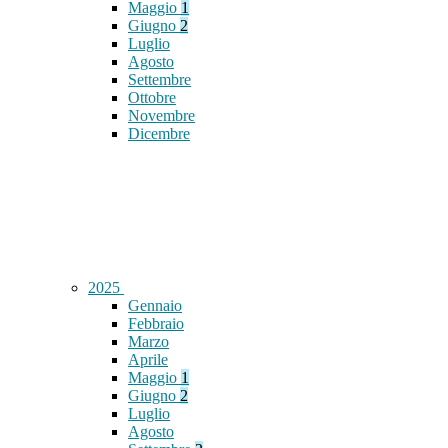
Maggio
1
Giugno
2
Luglio
Agosto
Settembre
Ottobre
Novembre
Dicembre
2025
Gennaio
Febbraio
Marzo
Aprile
Maggio
1
Giugno
2
Luglio
Agosto