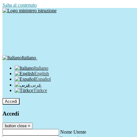
Salta al contenuto
Italiano
Italiano
English
Español
عربى
Türkçe
Accedi
Accedi
button close
×
Nome Utente