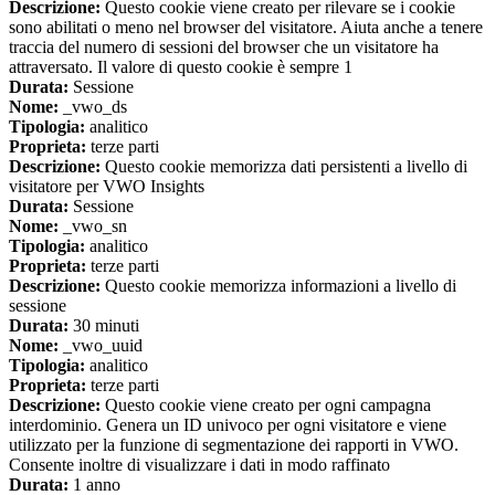
Descrizione:
Questo cookie viene creato per rilevare se i cookie
sono abilitati o meno nel browser del visitatore. Aiuta anche a tenere
traccia del numero di sessioni del browser che un visitatore ha
attraversato. Il valore di questo cookie è sempre 1
Durata:
Sessione
Nome:
_vwo_ds
Tipologia:
analitico
Proprieta:
terze parti
Descrizione:
Questo cookie memorizza dati persistenti a livello di
visitatore per VWO Insights
Durata:
Sessione
Nome:
_vwo_sn
Tipologia:
analitico
Proprieta:
terze parti
Descrizione:
Questo cookie memorizza informazioni a livello di
sessione
Durata:
30 minuti
Nome:
_vwo_uuid
Tipologia:
analitico
Proprieta:
terze parti
Descrizione:
Questo cookie viene creato per ogni campagna
interdominio. Genera un ID univoco per ogni visitatore e viene
utilizzato per la funzione di segmentazione dei rapporti in VWO.
Consente inoltre di visualizzare i dati in modo raffinato
Durata:
1 anno