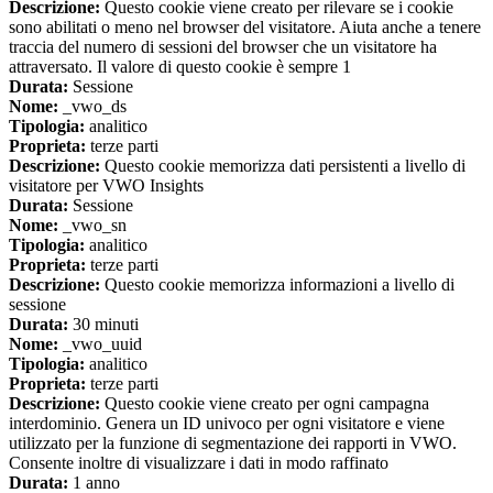
Descrizione:
Questo cookie viene creato per rilevare se i cookie
sono abilitati o meno nel browser del visitatore. Aiuta anche a tenere
traccia del numero di sessioni del browser che un visitatore ha
attraversato. Il valore di questo cookie è sempre 1
Durata:
Sessione
Nome:
_vwo_ds
Tipologia:
analitico
Proprieta:
terze parti
Descrizione:
Questo cookie memorizza dati persistenti a livello di
visitatore per VWO Insights
Durata:
Sessione
Nome:
_vwo_sn
Tipologia:
analitico
Proprieta:
terze parti
Descrizione:
Questo cookie memorizza informazioni a livello di
sessione
Durata:
30 minuti
Nome:
_vwo_uuid
Tipologia:
analitico
Proprieta:
terze parti
Descrizione:
Questo cookie viene creato per ogni campagna
interdominio. Genera un ID univoco per ogni visitatore e viene
utilizzato per la funzione di segmentazione dei rapporti in VWO.
Consente inoltre di visualizzare i dati in modo raffinato
Durata:
1 anno