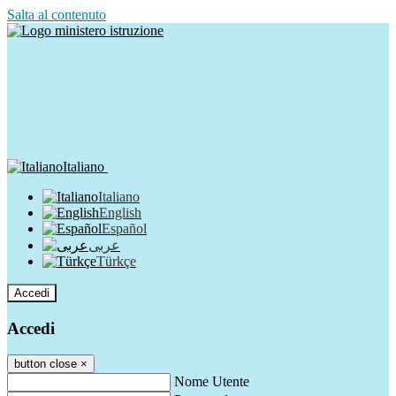
Salta al contenuto
Italiano
Italiano
English
Español
عربى
Türkçe
Accedi
Accedi
button close
×
Nome Utente