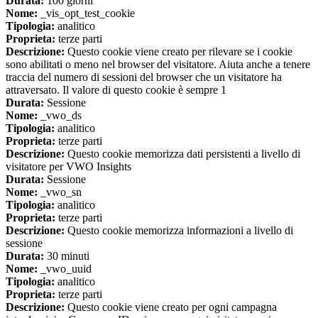
Durata:
100 giorni
Nome:
_vis_opt_test_cookie
Tipologia:
analitico
Proprieta:
terze parti
Descrizione:
Questo cookie viene creato per rilevare se i cookie
sono abilitati o meno nel browser del visitatore. Aiuta anche a tenere
traccia del numero di sessioni del browser che un visitatore ha
attraversato. Il valore di questo cookie è sempre 1
Durata:
Sessione
Nome:
_vwo_ds
Tipologia:
analitico
Proprieta:
terze parti
Descrizione:
Questo cookie memorizza dati persistenti a livello di
visitatore per VWO Insights
Durata:
Sessione
Nome:
_vwo_sn
Tipologia:
analitico
Proprieta:
terze parti
Descrizione:
Questo cookie memorizza informazioni a livello di
sessione
Durata:
30 minuti
Nome:
_vwo_uuid
Tipologia:
analitico
Proprieta:
terze parti
Descrizione:
Questo cookie viene creato per ogni campagna