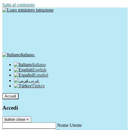
Salta al contenuto
Italiano
Italiano
English
Español
عربى
Türkçe
Accedi
Accedi
button close
×
Nome Utente