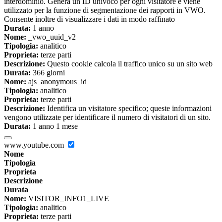
interdominio. Genera un ID univoco per ogni visitatore e viene
utilizzato per la funzione di segmentazione dei rapporti in VWO.
Consente inoltre di visualizzare i dati in modo raffinato
Durata:
1 anno
Nome:
_vwo_uuid_v2
Tipologia:
analitico
Proprieta:
terze parti
Descrizione:
Questo cookie calcola il traffico unico su un sito web
Durata:
366 giorni
Nome:
ajs_anonymous_id
Tipologia:
analitico
Proprieta:
terze parti
Descrizione:
Identifica un visitatore specifico; queste informazioni
vengono utilizzate per identificare il numero di visitatori di un sito.
Durata:
1 anno 1 mese
www.youtube.com
Nome
Tipologia
Proprieta
Descrizione
Durata
Nome:
VISITOR_INFO1_LIVE
Tipologia:
analitico
Proprieta:
terze parti