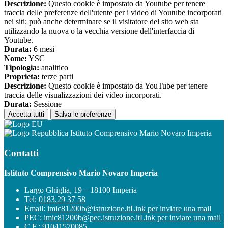
Descrizione:
Questo cookie è impostato da Youtube per tenere
traccia delle preferenze dell'utente per i video di Youtube incorporati
nei siti; può anche determinare se il visitatore del sito web sta
utilizzando la nuova o la vecchia versione dell'interfaccia di
Youtube.
Durata:
6 mesi
Nome:
YSC
Tipologia:
analitico
Proprieta:
terze parti
Descrizione:
Questo cookie è impostato da YouTube per tenere
traccia delle visualizzazioni dei video incorporati.
Durata:
Sessione
Accetta tutti
Salva le preferenze
Istituto Comprensivo Mario Novaro Imperia
Contatti
Istituto Comprensivo Mario Novaro Imperia
Largo Ghiglia, 19 – 18100 Imperia
Tel:
0183.29 37 58
Email:
imic81200b@istruzione.it
Link per inviare una mail
PEC:
imic81200b@pec.istruzione.it
Link per inviare una mail
C.F.: 91041570085