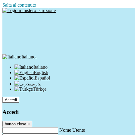
Salta al contenuto
Italiano
Italiano
English
Español
عربى
Türkçe
Accedi
Accedi
button close
×
Nome Utente