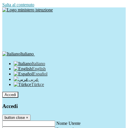
Salta al contenuto
Italiano
Italiano
English
Español
عربى
Türkçe
Accedi
Accedi
button close
×
Nome Utente