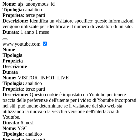
Nome:
ajs_anonymous_id
Tipologia:
analitico
Proprieta:
terze parti
Descrizione:
Identifica un visitatore specifico; queste informazioni
vengono utilizzate per identificare il numero di visitatori di un sito.
Durata:
1 anno 1 mese
www.youtube.com
Nome
Tipologia
Proprieta
Descrizione
Durata
Nome:
VISITOR_INFO1_LIVE
Tipologia:
analitico
Proprieta:
terze parti
Descrizione:
Questo cookie è impostato da Youtube per tenere
traccia delle preferenze dell'utente per i video di Youtube incorporati
nei siti; può anche determinare se il visitatore del sito web sta
utilizzando la nuova o la vecchia versione dell'interfaccia di
Youtube.
Durata:
6 mesi
Nome:
YSC
Tipologia:
analitico
Proprieta:
terze parti