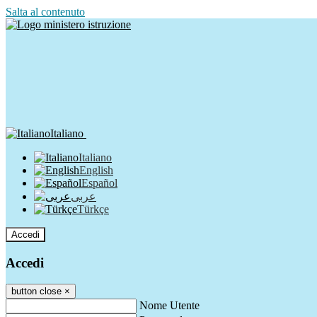
Salta al contenuto
Italiano
Italiano
English
Español
عربى
Türkçe
Accedi
Accedi
button close
×
Nome Utente