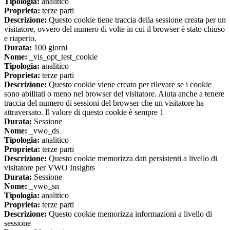
Tipologia:
analitico
Proprieta:
terze parti
Descrizione:
Questo cookie tiene traccia della sessione creata per un
visitatore, ovvero del numero di volte in cui il browser è stato chiuso
e riaperto.
Durata:
100 giorni
Nome:
_vis_opt_test_cookie
Tipologia:
analitico
Proprieta:
terze parti
Descrizione:
Questo cookie viene creato per rilevare se i cookie
sono abilitati o meno nel browser del visitatore. Aiuta anche a tenere
traccia del numero di sessioni del browser che un visitatore ha
attraversato. Il valore di questo cookie è sempre 1
Durata:
Sessione
Nome:
_vwo_ds
Tipologia:
analitico
Proprieta:
terze parti
Descrizione:
Questo cookie memorizza dati persistenti a livello di
visitatore per VWO Insights
Durata:
Sessione
Nome:
_vwo_sn
Tipologia:
analitico
Proprieta:
terze parti
Descrizione:
Questo cookie memorizza informazioni a livello di
sessione