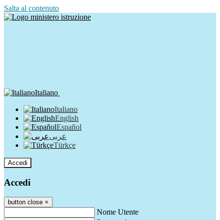
Salta al contenuto
Italiano
Italiano
English
Español
عربى
Türkçe
Accedi
Accedi
button close
×
Nome Utente