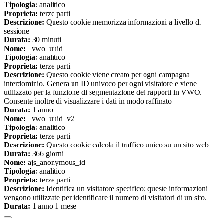
Tipologia:
analitico
Proprieta:
terze parti
Descrizione:
Questo cookie memorizza informazioni a livello di
sessione
Durata:
30 minuti
Nome:
_vwo_uuid
Tipologia:
analitico
Proprieta:
terze parti
Descrizione:
Questo cookie viene creato per ogni campagna
interdominio. Genera un ID univoco per ogni visitatore e viene
utilizzato per la funzione di segmentazione dei rapporti in VWO.
Consente inoltre di visualizzare i dati in modo raffinato
Durata:
1 anno
Nome:
_vwo_uuid_v2
Tipologia:
analitico
Proprieta:
terze parti
Descrizione:
Questo cookie calcola il traffico unico su un sito web
Durata:
366 giorni
Nome:
ajs_anonymous_id
Tipologia:
analitico
Proprieta:
terze parti
Descrizione:
Identifica un visitatore specifico; queste informazioni
vengono utilizzate per identificare il numero di visitatori di un sito.
Durata:
1 anno 1 mese