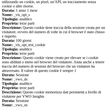
utilizzando un cookie, un pixel, un'API, un tracciamento senza
cookie o altre risorse.
Durata:
1 anno 1 mese
Nome:
_vis_opt_s
Tipologia:
analitico
Proprieta:
terze parti
Descrizione:
Questo cookie tiene traccia della sessione creata per un
visitatore, ovvero del numero di volte in cui il browser è stato chiuso
e riaperto.
Durata:
100 giorni
Nome:
_vis_opt_test_cookie
Tipologia:
analitico
Proprieta:
terze parti
Descrizione:
Questo cookie viene creato per rilevare se i cookie
sono abilitati o meno nel browser del visitatore. Aiuta anche a tenere
traccia del numero di sessioni del browser che un visitatore ha
attraversato. Il valore di questo cookie è sempre 1
Durata:
Sessione
Nome:
_vwo_ds
Tipologia:
analitico
Proprieta:
terze parti
Descrizione:
Questo cookie memorizza dati persistenti a livello di
visitatore per VWO Insights
Durata:
Sessione
Nome:
_vwo_sn