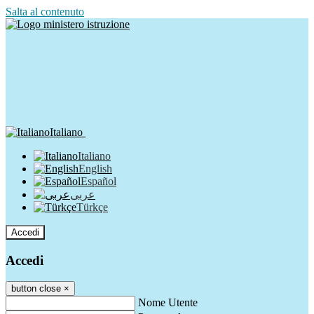
Salta al contenuto
Italiano
Italiano
English
Español
عربى
Türkçe
Accedi
Accedi
button close
×
Nome Utente