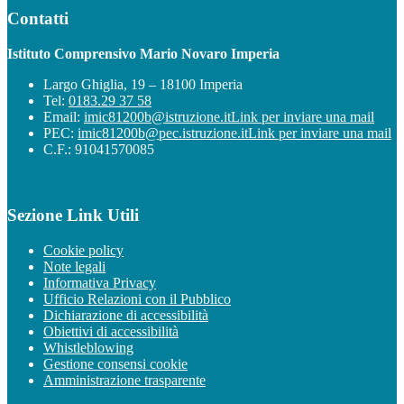
Contatti
Istituto Comprensivo Mario Novaro Imperia
Largo Ghiglia, 19 – 18100 Imperia
Tel:
0183.29 37 58
Email:
imic81200b@istruzione.it
Link per inviare una mail
PEC:
imic81200b@pec.istruzione.it
Link per inviare una mail
C.F.: 91041570085
Sezione Link Utili
Cookie policy
Note legali
Informativa Privacy
Ufficio Relazioni con il Pubblico
Dichiarazione di accessibilità
Obiettivi di accessibilità
Whistleblowing
Gestione consensi cookie
Amministrazione trasparente