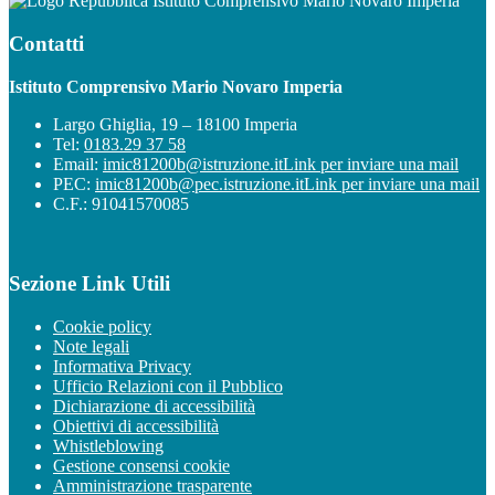
Istituto Comprensivo Mario Novaro Imperia
Contatti
Istituto Comprensivo Mario Novaro Imperia
Largo Ghiglia, 19 – 18100 Imperia
Tel:
0183.29 37 58
Email:
imic81200b@istruzione.it
Link per inviare una mail
PEC:
imic81200b@pec.istruzione.it
Link per inviare una mail
C.F.: 91041570085
Sezione Link Utili
Cookie policy
Note legali
Informativa Privacy
Ufficio Relazioni con il Pubblico
Dichiarazione di accessibilità
Obiettivi di accessibilità
Whistleblowing
Gestione consensi cookie
Amministrazione trasparente