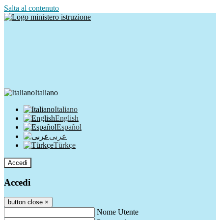
Salta al contenuto
Italiano
Italiano
English
Español
عربى
Türkçe
Accedi
Accedi
button close
×
Nome Utente