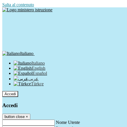
Salta al contenuto
Italiano
Italiano
English
Español
عربى
Türkçe
Accedi
Accedi
button close
×
Nome Utente