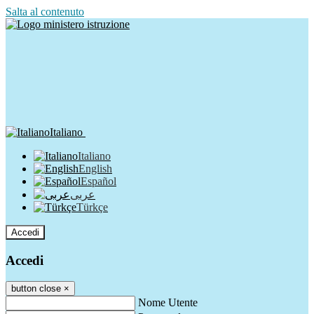
Salta al contenuto
Italiano
Italiano
English
Español
عربى
Türkçe
Accedi
Accedi
button close
×
Nome Utente