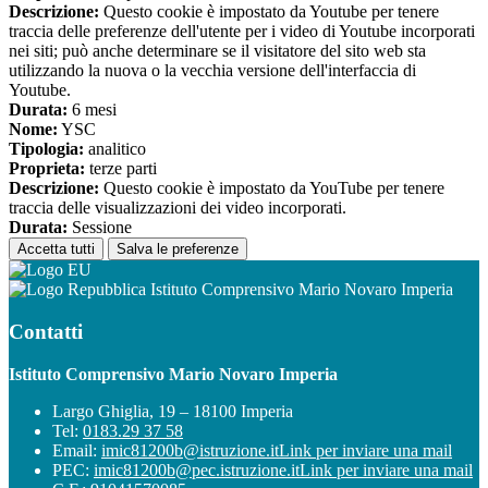
Descrizione:
Questo cookie è impostato da Youtube per tenere
traccia delle preferenze dell'utente per i video di Youtube incorporati
nei siti; può anche determinare se il visitatore del sito web sta
utilizzando la nuova o la vecchia versione dell'interfaccia di
Youtube.
Durata:
6 mesi
Nome:
YSC
Tipologia:
analitico
Proprieta:
terze parti
Descrizione:
Questo cookie è impostato da YouTube per tenere
traccia delle visualizzazioni dei video incorporati.
Durata:
Sessione
Accetta tutti
Salva le preferenze
Istituto Comprensivo Mario Novaro Imperia
Contatti
Istituto Comprensivo Mario Novaro Imperia
Largo Ghiglia, 19 – 18100 Imperia
Tel:
0183.29 37 58
Email:
imic81200b@istruzione.it
Link per inviare una mail
PEC:
imic81200b@pec.istruzione.it
Link per inviare una mail