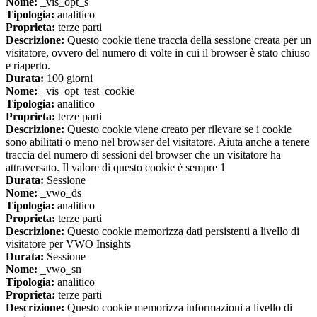
Nome:
_vis_opt_s
Tipologia:
analitico
Proprieta:
terze parti
Descrizione:
Questo cookie tiene traccia della sessione creata per un
visitatore, ovvero del numero di volte in cui il browser è stato chiuso
e riaperto.
Durata:
100 giorni
Nome:
_vis_opt_test_cookie
Tipologia:
analitico
Proprieta:
terze parti
Descrizione:
Questo cookie viene creato per rilevare se i cookie
sono abilitati o meno nel browser del visitatore. Aiuta anche a tenere
traccia del numero di sessioni del browser che un visitatore ha
attraversato. Il valore di questo cookie è sempre 1
Durata:
Sessione
Nome:
_vwo_ds
Tipologia:
analitico
Proprieta:
terze parti
Descrizione:
Questo cookie memorizza dati persistenti a livello di
visitatore per VWO Insights
Durata:
Sessione
Nome:
_vwo_sn
Tipologia:
analitico
Proprieta:
terze parti
Descrizione:
Questo cookie memorizza informazioni a livello di