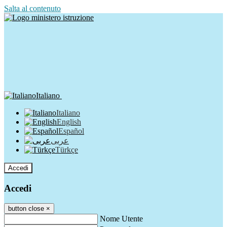
Salta al contenuto
Italiano
Italiano
English
Español
عربى
Türkçe
Accedi
Accedi
button close
×
Nome Utente