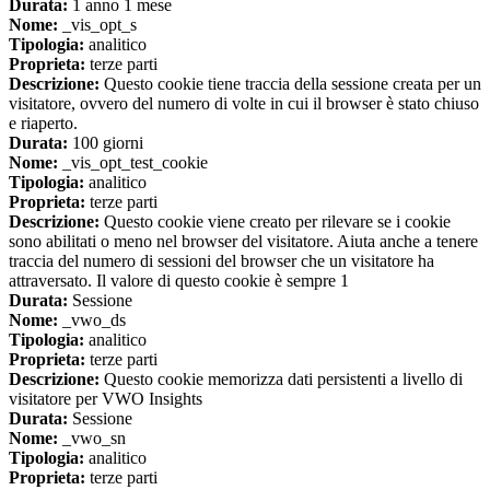
Durata:
1 anno 1 mese
Nome:
_vis_opt_s
Tipologia:
analitico
Proprieta:
terze parti
Descrizione:
Questo cookie tiene traccia della sessione creata per un
visitatore, ovvero del numero di volte in cui il browser è stato chiuso
e riaperto.
Durata:
100 giorni
Nome:
_vis_opt_test_cookie
Tipologia:
analitico
Proprieta:
terze parti
Descrizione:
Questo cookie viene creato per rilevare se i cookie
sono abilitati o meno nel browser del visitatore. Aiuta anche a tenere
traccia del numero di sessioni del browser che un visitatore ha
attraversato. Il valore di questo cookie è sempre 1
Durata:
Sessione
Nome:
_vwo_ds
Tipologia:
analitico
Proprieta:
terze parti
Descrizione:
Questo cookie memorizza dati persistenti a livello di
visitatore per VWO Insights
Durata:
Sessione
Nome:
_vwo_sn
Tipologia:
analitico
Proprieta:
terze parti