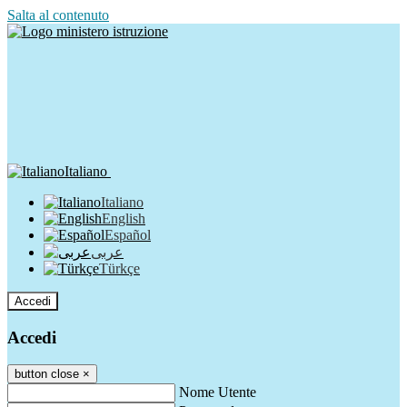
Salta al contenuto
Italiano
Italiano
English
Español
عربى
Türkçe
Accedi
Accedi
button close
×
Nome Utente