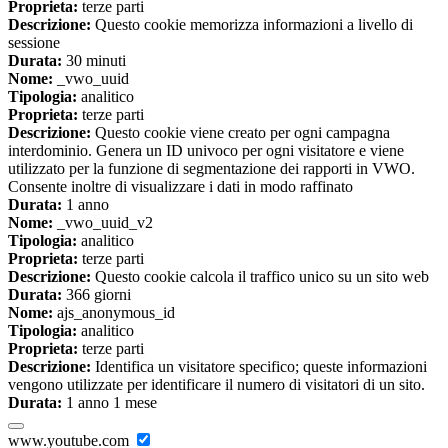
Proprieta:
terze parti
Descrizione:
Questo cookie memorizza informazioni a livello di
sessione
Durata:
30 minuti
Nome:
_vwo_uuid
Tipologia:
analitico
Proprieta:
terze parti
Descrizione:
Questo cookie viene creato per ogni campagna
interdominio. Genera un ID univoco per ogni visitatore e viene
utilizzato per la funzione di segmentazione dei rapporti in VWO.
Consente inoltre di visualizzare i dati in modo raffinato
Durata:
1 anno
Nome:
_vwo_uuid_v2
Tipologia:
analitico
Proprieta:
terze parti
Descrizione:
Questo cookie calcola il traffico unico su un sito web
Durata:
366 giorni
Nome:
ajs_anonymous_id
Tipologia:
analitico
Proprieta:
terze parti
Descrizione:
Identifica un visitatore specifico; queste informazioni
vengono utilizzate per identificare il numero di visitatori di un sito.
Durata:
1 anno 1 mese
www.youtube.com