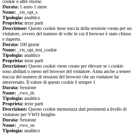
cookie o altre risorse.
Durata:
1 anno 1 mese
Nome:
_vis_opt_s
Tipologia:
analitico
Proprieta:
terze parti
Descrizione:
Questo cookie tiene traccia della sessione creata per un
visitatore, ovvero del numero di volte in cui il browser è stato chiuso
e riaperto.
Durata:
100 giorni
Nome:
_vis_opt_test_cookie
Tipologia:
analitico
Proprieta:
terze parti
Descrizione:
Questo cookie viene creato per rilevare se i cookie
sono abilitati o meno nel browser del visitatore. Aiuta anche a tenere
traccia del numero di sessioni del browser che un visitatore ha
attraversato. Il valore di questo cookie è sempre 1
Durata:
Sessione
Nome:
_vwo_ds
Tipologia:
analitico
Proprieta:
terze parti
Descrizione:
Questo cookie memorizza dati persistenti a livello di
visitatore per VWO Insights
Durata:
Sessione
Nome:
_vwo_sn
Tipologia:
analitico