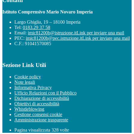
Contatti
Istituto Comprensivo Mario Novaro Imperia
Largo Ghiglia, 19 – 18100 Imperia
Tel:
0183.29 37 58
Email:
imic81200b@istruzione.it
Link per inviare una mail
PEC:
imic81200b@pec.istruzione.it
Link per inviare una mail
C.F.: 91041570085
Sezione Link Utili
Cookie policy
Note legali
Informativa Privacy
Ufficio Relazioni con il Pubblico
Dichiarazione di accessibilità
Obiettivi di accessibilità
Whistleblowing
Gestione consensi cookie
Amministrazione trasparente
Pagina visualizzata
328
volte