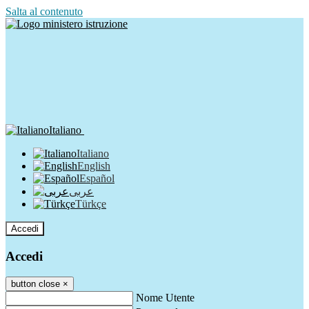
Salta al contenuto
Italiano
Italiano
English
Español
عربى
Türkçe
Accedi
Accedi
button close
×
Nome Utente