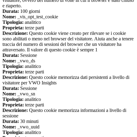
visitatore, ovvero del numero di volte in cui il browser è stato chiuso
e riaperto.
Durata:
100 giorni
Nome:
_vis_opt_test_cookie
Tipologia:
analitico
Proprieta:
terze parti
Descrizione:
Questo cookie viene creato per rilevare se i cookie
sono abilitati o meno nel browser del visitatore. Aiuta anche a tenere
traccia del numero di sessioni del browser che un visitatore ha
attraversato. Il valore di questo cookie è sempre 1
Durata:
Sessione
Nome:
_vwo_ds
Tipologia:
analitico
Proprieta:
terze parti
Descrizione:
Questo cookie memorizza dati persistenti a livello di
visitatore per VWO Insights
Durata:
Sessione
Nome:
_vwo_sn
Tipologia:
analitico
Proprieta:
terze parti
Descrizione:
Questo cookie memorizza informazioni a livello di
sessione
Durata:
30 minuti
Nome:
_vwo_uuid
Tipologia:
analitico