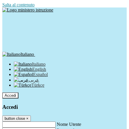
Salta al contenuto
Italiano
Italiano
English
Español
عربى
Türkçe
Accedi
Accedi
button close
×
Nome Utente