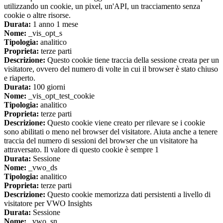
utilizzando un cookie, un pixel, un'API, un tracciamento senza
cookie o altre risorse.
Durata:
1 anno 1 mese
Nome:
_vis_opt_s
Tipologia:
analitico
Proprieta:
terze parti
Descrizione:
Questo cookie tiene traccia della sessione creata per un
visitatore, ovvero del numero di volte in cui il browser è stato chiuso
e riaperto.
Durata:
100 giorni
Nome:
_vis_opt_test_cookie
Tipologia:
analitico
Proprieta:
terze parti
Descrizione:
Questo cookie viene creato per rilevare se i cookie
sono abilitati o meno nel browser del visitatore. Aiuta anche a tenere
traccia del numero di sessioni del browser che un visitatore ha
attraversato. Il valore di questo cookie è sempre 1
Durata:
Sessione
Nome:
_vwo_ds
Tipologia:
analitico
Proprieta:
terze parti
Descrizione:
Questo cookie memorizza dati persistenti a livello di
visitatore per VWO Insights
Durata:
Sessione
Nome:
_vwo_sn