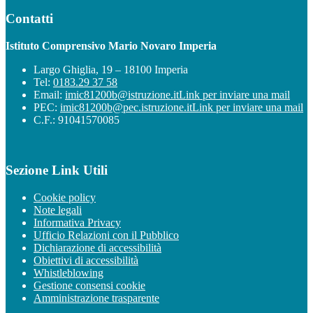
Contatti
Istituto Comprensivo Mario Novaro Imperia
Largo Ghiglia, 19 – 18100 Imperia
Tel:
0183.29 37 58
Email:
imic81200b@istruzione.it
Link per inviare una mail
PEC:
imic81200b@pec.istruzione.it
Link per inviare una mail
C.F.: 91041570085
Sezione Link Utili
Cookie policy
Note legali
Informativa Privacy
Ufficio Relazioni con il Pubblico
Dichiarazione di accessibilità
Obiettivi di accessibilità
Whistleblowing
Gestione consensi cookie
Amministrazione trasparente