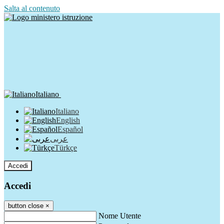
Salta al contenuto
Italiano
Italiano
English
Español
عربى
Türkçe
Accedi
Accedi
button close
×
Nome Utente