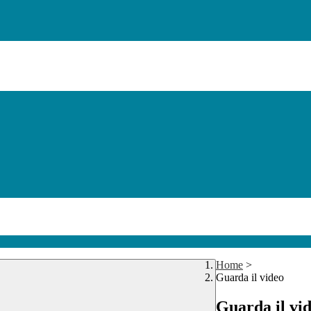
Home
>
Guarda il video
Guarda il vi