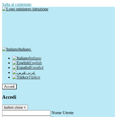
Salta al contenuto
Italiano
Italiano
English
Español
عربى
Türkçe
Accedi
Accedi
button close
×
Nome Utente