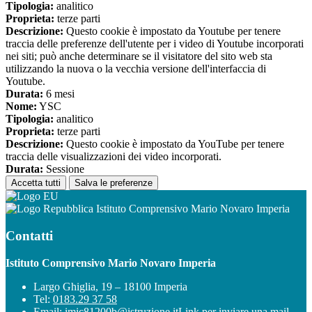
Tipologia:
analitico
Proprieta:
terze parti
Descrizione:
Questo cookie è impostato da Youtube per tenere
traccia delle preferenze dell'utente per i video di Youtube incorporati
nei siti; può anche determinare se il visitatore del sito web sta
utilizzando la nuova o la vecchia versione dell'interfaccia di
Youtube.
Durata:
6 mesi
Nome:
YSC
Tipologia:
analitico
Proprieta:
terze parti
Descrizione:
Questo cookie è impostato da YouTube per tenere
traccia delle visualizzazioni dei video incorporati.
Durata:
Sessione
Accetta tutti
Salva le preferenze
Istituto Comprensivo Mario Novaro Imperia
Contatti
Istituto Comprensivo Mario Novaro Imperia
Largo Ghiglia, 19 – 18100 Imperia
Tel:
0183.29 37 58
Email:
imic81200b@istruzione.it
Link per inviare una mail