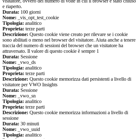
visitatore, ovvero del numero di volte in cui il browser è stato chiuso
e riaperto.
Durata:
100 giorni
Nome:
_vis_opt_test_cookie
Tipologia:
analitico
Proprieta:
terze parti
Descrizione:
Questo cookie viene creato per rilevare se i cookie
sono abilitati o meno nel browser del visitatore. Aiuta anche a tenere
traccia del numero di sessioni del browser che un visitatore ha
attraversato. Il valore di questo cookie è sempre 1
Durata:
Sessione
Nome:
_vwo_ds
Tipologia:
analitico
Proprieta:
terze parti
Descrizione:
Questo cookie memorizza dati persistenti a livello di
visitatore per VWO Insights
Durata:
Sessione
Nome:
_vwo_sn
Tipologia:
analitico
Proprieta:
terze parti
Descrizione:
Questo cookie memorizza informazioni a livello di
sessione
Durata:
30 minuti
Nome:
_vwo_uuid
Tipologia:
analitico