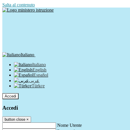
Salta al contenuto
Italiano
Italiano
English
Español
عربى
Türkçe
Accedi
Accedi
button close
×
Nome Utente