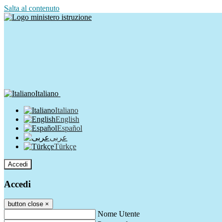
Salta al contenuto
Italiano
Italiano
English
Español
عربى
Türkçe
Accedi
Accedi
button close
×
Nome Utente