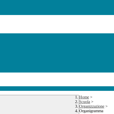
Home
>
Scuola
>
Organizzazione
>
Organigramma