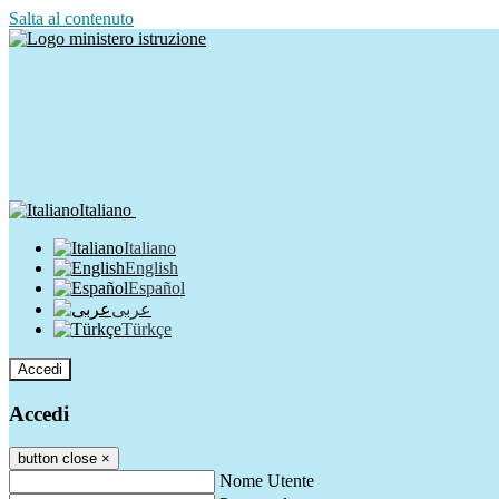
Salta al contenuto
Italiano
Italiano
English
Español
عربى
Türkçe
Accedi
Accedi
button close
×
Nome Utente